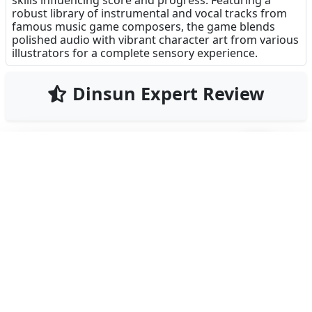
skills influencing score and progress. Featuring a
robust library of instrumental and vocal tracks from
※スキル「JUST」の効果をやや上方調整しました。
famous music game composers, the game blends
polished audio with vibrant character art from various
※その他細かな不具合を修正しました。
illustrators for a complete sensory experience.
Dinsun Expert Review
82
Our Expert Score
/100
VoltHopper is a vibrant and energetic lane-based
rhythm game that successfully bridges the gap
between casual play and high-intensity challenge. At
its core, the game utilizes a classic lane system, but
it distinguishes itself with a heavy emphasis on 'up-