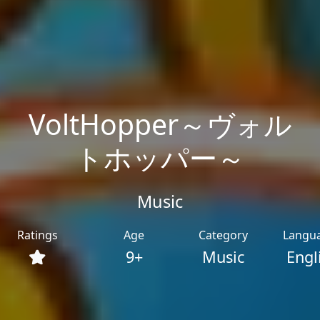
VoltHopper～ヴォル
トホッパー～
Music
Ratings
Age
Category
Langu
9+
Music
Engl