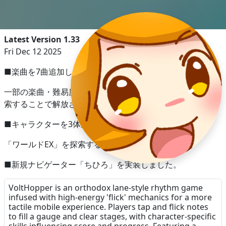
Latest Version 1.33
Fri Dec 12 2025
■楽曲を7曲追加しました。
一部の楽曲・難易度は、「ワールド0」「ワールドEX」を探
索することで解放されます。
■キャラクターを3体追加しました。
「ワールドEX」を探索することで解放されます。
■新規ナビゲーター「ちひろ」を実装しました。
ショップから購入することができます。
VoltHopper is an orthodox lane-style rhythm game
infused with high-energy 'flick' mechanics for a more
※スキル「DAMAGE」において、想定したスキル効果が発
tactile mobile experience. Players tap and flick notes
to fill a gauge and clear stages, with character-specific
動しないことがある現象を修正しました。